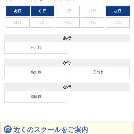
あ行
か行
さ行
た行
な行
は行
ま行
や行
ら行
わ行
あ行
吾川郡
か行
高知市
香南市
な行
南国市
近くのスクールをご案内