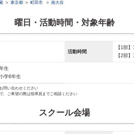
索
>
東京都
>
町田市
>
南大谷
曜日・活動時間・対象年齢
【1部】16
活動時間
【2部】17
年生
小学6年生
お問い合わせください
で、ご希望の際は指導員までご相談ください
スクール会場