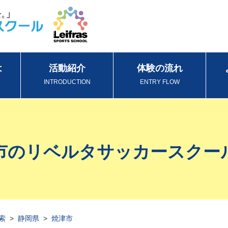
は
活動紹介
体験の流れ
INTRODUCTION
ENTRY FLOW
市のリベルタサッカースクー
索
>
静岡県
>
焼津市