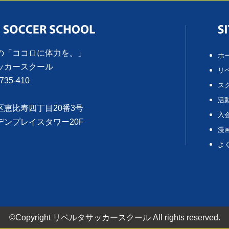
の「ココロに体力を。」
ホ
ッカースクール
リ
735-410
ス
活
区恵比寿四丁目20番3号
入
デンプレイスタワー20F
漫
よ
©Copyright リベルタサッカースクール All rights reserved.