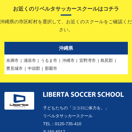
お近くのリベルタサッカースクールはコチラ
沖縄県の市区町村を選択して、お近くのスクールをご確認くだ
さい。
沖縄県
糸満市
浦添市
うるま市
沖縄市
宜野湾市
島尻郡
豊見城市
中頭郡
那覇市
子どもたちの「ココロに体力を。」
リベルタサッカースクール
TEL：0120-735-410
〒150-6017