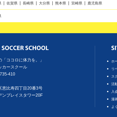
県
佐賀県
長崎県
大分県
熊本県
宮崎県
鹿児島県
県
の「ココロに体力を。」
ホ
ッカースクール
リ
735-410
ス
活
区恵比寿四丁目20番3号
入
デンプレイスタワー20F
漫
よ