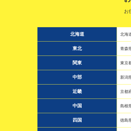
お
北海道
北海
東北
青森
関東
東京
中部
新潟
近畿
京都
中国
島根
四国
徳島