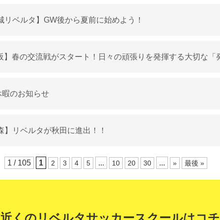
城リベルタ】GW後から夏前に始めよう！
阪】春の交流戦がスタート！日々の頑張りを発揮する大切な「
休暇のお知らせ
森】リベルタが秋田に進出！！
1 / 105
1
...
...
2
3
4
5
10
20
30
»
最後 »
お近くのリベルタサッカースクールはコチ