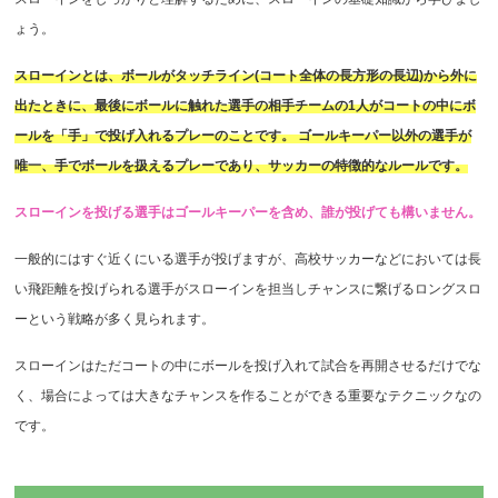
ょう。
スローインとは、ボールがタッチライン(コート全体の長方形の長辺)から外に
出たときに、最後にボールに触れた選手の相手チームの1人がコートの中にボ
ールを「手」で投げ入れるプレーのことです。 ゴールキーパー以外の選手が
唯一、手でボールを扱えるプレーであり、サッカーの特徴的なルールです。
スローインを投げる選手はゴールキーパーを含め、誰が投げても構いません。
一般的にはすぐ近くにいる選手が投げますが、高校サッカーなどにおいては長
い飛距離を投げられる選手がスローインを担当しチャンスに繋げるロングスロ
ーという戦略が多く見られます。
スローインはただコートの中にボールを投げ入れて試合を再開させるだけでな
く、場合によっては大きなチャンスを作ることができる重要なテクニックなの
です。